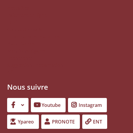
Actualités
Paiement en ligne
Le CDI
Contactez-nous
Informations pratiques
Plan d'accès
Mentions légales
Rechercher
Suggestion / réclamation
Aji
Nous suivre
Youtube
Instagram
Ypareo
PRONOTE
ENT