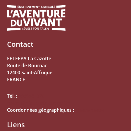
Contact
EPLEFPA La Cazotte
Route de Bournac
12400
Saint-Affrique
FRANCE
Tél. :
0565981020
epl.st-affrique(at)educagri.fr
Coordonnées géographiques :
43.959745,2.850026
Liens